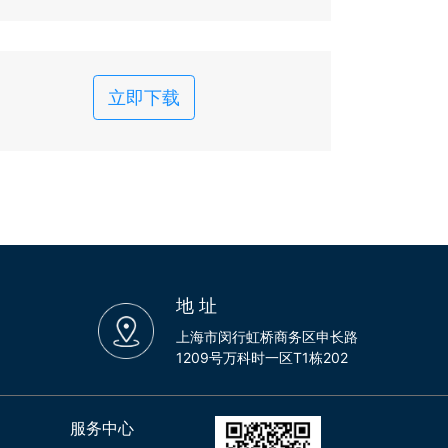
立即下载
地 址
上海市闵行虹桥商务区申长路
1209号万科时一区T1栋202
服务中心