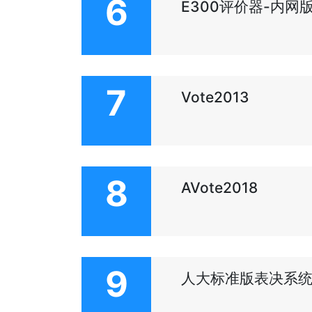
6
E300评价器-内⽹
7
Vote2013
8
AVote2018
9
⼈⼤标准版表决系